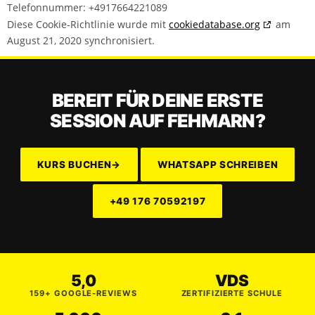
Telefonnummer: +4917664221089
Diese Cookie-Richtlinie wurde mit
cookiedatabase.org
am
August 21, 2020 synchronisiert.
BEREIT FÜR DEINE ERSTE
SESSION AUF FEHMARN?
KURS BUCHEN
→
WHATSAPP SCHREIBEN
+49 176 70592197
5,0
VDS
159+ GOOGLE-REVIEWS
ZERTIFIZIERTE SCHULE