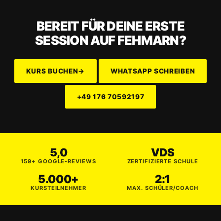
BEREIT FÜR DEINE ERSTE
SESSION AUF FEHMARN?
KURS BUCHEN
→
WHATSAPP SCHREIBEN
+49 176 70592197
5,0
VDS
159+ GOOGLE-REVIEWS
ZERTIFIZIERTE SCHULE
5.000+
2:1
KURSTEILNEHMER
MAX. SCHÜLER/COACH