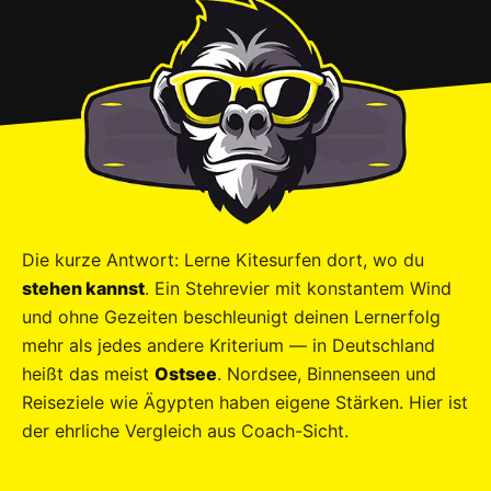
Die kurze Antwort: Lerne Kitesurfen dort, wo du
stehen kannst
. Ein Stehrevier mit konstantem Wind
und ohne Gezeiten beschleunigt deinen Lernerfolg
mehr als jedes andere Kriterium — in Deutschland
heißt das meist
Ostsee
. Nordsee, Binnenseen und
Reiseziele wie Ägypten haben eigene Stärken. Hier ist
der ehrliche Vergleich aus Coach-Sicht.