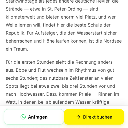
Starkwindtage als jedes andere deutsche Revier, die
Strände — etwa in St. Peter-Ording — sind
kilometerweit und bieten enorm viel Platz, und wer
Welle lernen will, findet hier die beste Schule der
Republik. Für Aufsteiger, die den Wasserstart sicher
beherrschen und Höhe laufen können, ist die Nordsee
ein Traum.
Für die ersten Stunden sieht die Rechnung anders
aus. Ebbe und Flut wechseln im Rhythmus von gut
sechs Stunden; das nutzbare Zeitfenster an vielen
Spots liegt bei etwa zwei bis drei Stunden vor und
nach Hochwasser. Dazu kommen Priele — Rinnen im
Watt, in denen bei ablaufendem Wasser kräftige
Strömung entsteht — und der lange Fußweg über den
Anfragen
Direkt buchen
Sand, wenn das Wasser draußen ist. Ein zweitägiger
Anfängerkurs braucht hier schlicht mehr